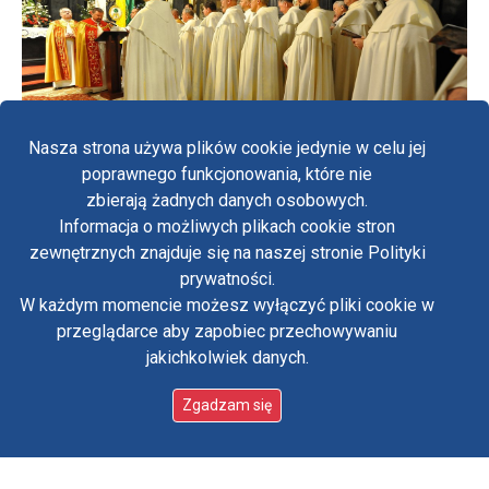
Nasza strona używa plików cookie jedynie w celu jej
poprawnego funkcjonowania, które nie
zbierają żadnych danych osobowych.
Informacja o możliwych plikach cookie stron
zewnętrznych znajduje się na naszej stronie Polityki
Fa
prywatności.
W każdym momencie możesz wyłączyć pliki cookie w
Yo
przeglądarce aby zapobiec przechowywaniu
jakichkolwiek danych.
in
Zgadzam się
Kontakt
Rekolekcje
Paulińskie Duszpasterstwo Młodzieży