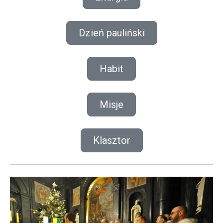
Dzień pauliński
Habit
Misje
Klasztor