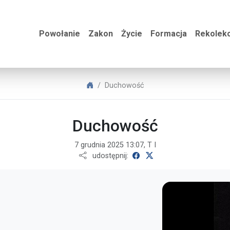
Duchowość
Powołanie
Zakon
Życie
Formacja
Rekolekc
POWOŁANIA PAULINI
Duchowość
Duchowość
7 grudnia 2025 13:07, T I
udostępnij na Facebooku
udostępnij na X
udostępnij: