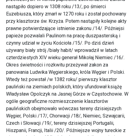
nastąpiło dopiero w 1308 roku /13/, po śmierci
Euzebiusza, który zmarł w 1270 roku i został pochowany
przy klasztorze św. Krzyża. Potem nastąpiły kolejne akty
prawne potwierdzające istnienie zakonu /14/. Późniejsi
papieże pozwalali Paulinom na pracę duszpasterską i
czynny udział w życiu Kościoła /15/. Po dziś dzień
używany biały strój /biały habit/ wprowadził w latach
czterdziestych XIV wieku generał Mikołaj Niemiec /16/.
Okres świetności i rozkwitu przeżywał zakon za
panowania Ludwika Węgierskiego, króla Węgier i Polski.
Wtedy też powstał /w 1382 roku/ pierwszy klasztor
pauliński na ziemiach polskich, który ufundował książę
Władysław Opolczyk na Jasnej Górze w Częstochowie. W
ogóle geograficzne rozmieszczenie klasztorów
paulińskich obejmowało wówczas tereny dzisiejszych
Węgier, Polski /17/, Chorwacji /18/, Niemiec, Szwajcarii,
Czech i Słowacji /19/, tereny dzisiejszej Portugalii,
Hiszpanii, Francji, Italii /20/. Późniejsze wojny tureckie z