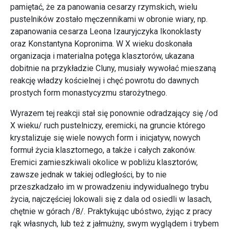
pamiętać, że za panowania cesarzy rzymskich, wielu
pustelników zostało męczennikami w obronie wiary, np.
zapanowania cesarza Leona Izauryjczyka Ikonoklasty
oraz Konstantyna Kopronima. W X wieku doskonała
organizacja i materialna potęga klasztorów, ukazana
dobitnie na przykładzie Cluny, musiały wywołać mieszaną
reakcję władzy kościelnej i chęć powrotu do dawnych
prostych form monastycyzmu starożytnego.
Wyrazem tej reakcji stał się ponownie odradzający się /od
X wieku/ ruch pustelniczy, eremicki, na gruncie którego
krystalizuje się wiele nowych form i inicjatyw, nowych
formuł życia klasztornego, a także i całych zakonów.
Eremici zamieszkiwali okolice w pobliżu klasztorów,
zawsze jednak w takiej odległości, by to nie
przeszkadzało im w prowadzeniu indywidualnego trybu
życia, najczęściej lokowali się z dala od osiedli w lasach,
chętnie w górach /8/. Praktykując ubóstwo, żyjąc z pracy
rąk własnych, lub też z jałmużny, swym wyglądem i trybem