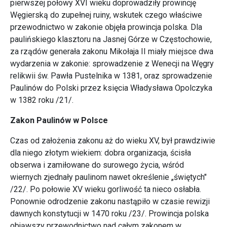
pierwszej połowy XVI wieku doprowadziły prowincję
Węgierską do zupełnej ruiny, wskutek czego właściwe
przewodnictwo w zakonie objęła prowincja polska. Dla
paulińskiego klasztoru na Jasnej Górze w Częstochowie,
za rządów generała zakonu Mikołaja II miały miejsce dwa
wydarzenia w zakonie: sprowadzenie z Wenecji na Węgry
relikwii św. Pawła Pustelnika w 1381, oraz sprowadzenie
Paulinów do Polski przez księcia Władysława Opolczyka
w 1382 roku /21/.
Zakon Paulinów w Polsce
Czas od założenia zakonu aż do wieku XV, był prawdziwie
dla niego złotym wiekiem: dobra organizacja, ścisła
obserwa i zamiłowane do surowego życia, wśród
wiernych zjednały paulinom nawet określenie „świętych"
/22/. Po połowie XV wieku gorliwość ta nieco osłabła.
Ponownie odrodzenie zakonu nastąpiło w czasie rewizji
dawnych konstytucji w 1470 roku /23/. Prowincja polska
objąwszy przewodnictwo nad całym zakonem w