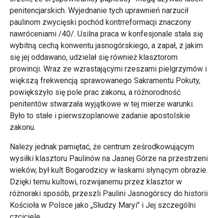
penitencjarskich. Wyjednanie tych uprawnień narzucił
paulinom zwycięski pochód kontrreformacji znaczony
nawróceniami /40/. Usilna praca w konfesjonale stała się
wybitną cechą konwentu jasnogórskiego, a zapał, z jakim
się jej oddawano, udzielał się również klasztorom
prowincji. Wraz ze wzrastającymi rzeszami pielgrzymów i
większą frekwencją sprawowanego Sakramentu Pokuty,
powiększyło się pole prac zakonu, a różnorodność
penitentów stwarzała wyjątkowe w tej mierze warunki.
Było to stałe i pierwszoplanowe zadanie apostolskie
zakonu.
Należy jednak pamiętać, że centrum ześrodkowującym
wysiłki klasztoru Paulinów na Jasnej Górze na przestrzeni
wieków, był kult Bogarodzicy w łaskami słynącym obrazie.
Dzięki temu kultowi, rozwijanemu przez klasztor w
różnoraki sposób, przeszli Paulini Jasnogórscy do historii
Kościoła w Polsce jako „Słudzy Maryi" i Jej szczególni
czciciele.