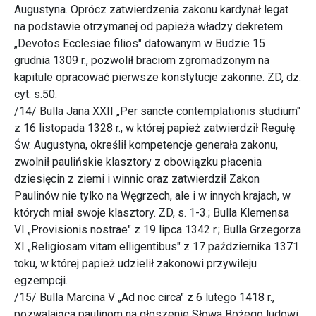
Augustyna. Oprócz zatwierdzenia zakonu kardynał legat
na podstawie otrzymanej od papieża władzy dekretem
„Devotos Ecclesiae filios" datowanym w Budzie 15
grudnia 1309 r., pozwolił braciom zgromadzonym na
kapitule opracować pierwsze konstytucje zakonne. ZD, dz.
cyt. s.50.
/14/ Bulla Jana XXII „Per sancte contemplationis studium"
z 16 listopada 1328 r., w której papież zatwierdził Regułę
Św. Augustyna, określił kompetencje generała zakonu,
zwolnił paulińskie klasztory z obowiązku płacenia
dziesięcin z ziemi i winnic oraz zatwierdził Zakon
Paulinów nie tylko na Węgrzech, ale i w innych krajach, w
których miał swoje klasztory. ZD, s. 1-3.; Bulla Klemensa
VI „Provisionis nostrae" z 19 lipca 1342 r.; Bulla Grzegorza
XI „Religiosam vitam elligentibus" z 17 października 1371
toku, w której papież udzielił zakonowi przywileju
egzempcji.
/15/ Bulla Marcina V „Ad noc circa" z 6 lutego 1418 r.,
pozwalająca paulinom na głoszenie Słowa Bożego ludowi