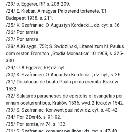
/23/ o. Eggerer, RP, s. 208-209.
/24/ E. Kisban, A magyar Palosrend tortenete, T.1,
Budapest 1938, s. 211.
/25/ K. Szafraniec, O. Augustyn Kordecki..., dz. cyt. s. 36.
/26/ Por. tamże.
/27/ Por. tamże.
/28/ AJG sygn.. 752; S. Świdziński, Litanei zum hl. Paulus
dem ersten Eremiten. „Studia Monastica" 10:1968, s. 325-
330.
/29/ O. A Eggerer, RP, dz. cyt.
/30/ K. Szafraniec, O. Augustyn Kordecki..., dz. cyt., s. 36.
/31/ Decalogus de beato Paulo primo eremita, Kraków
1532.
/32/ Salutares paraeneses de epistolis el evangeliis per
annum oceturrentibus, Kraków 1536, wyd. 2 Kraków 1542.
/33/ S. Szafraniec, Konwent paulinów, dz. cyt. s. 40-42.
/34/ Por. ZDnr46, s. 91-92.
/35/ Por. tamże, nr 74, s. 132.
/36/ S. Szafraniec, konwent paulinów, dz. cyt. s. 47-48.