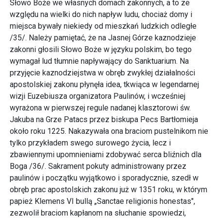
Słowo Boże we własnych domach zakonnych, a to ze
względu na wielki do nich napływ ludu, chociaż domy i
miejsca bywały niekiedy od mieszkań ludzkich odległe
/35/. Należy pamiętać, że na Jasnej Górze kaznodzieje
zakonni głosili Słowo Boże w języku polskim, bo tego
wymagał lud tłumnie napływający do Sanktuarium. Na
przyjęcie kaznodziejstwa w obręb zwykłej działalności
apostolskiej zakonu płynęła idea, tkwiąca w legendarnej
wizji Euzebiusza organizatora Paulinów, i wcześniej
wyrażona w pierwszej regule nadanej klasztorowi św.
Jakuba na Grze Patacs przez biskupa Pecs Bartłomieja
około roku 1225. Nakazywała ona braciom pustelnikom nie
tylko przykładem swego surowego życia, lecz i
zbawiennymi upomnieniami zdobywać serca bliźnich dla
Boga /36/. Sakrament pokuty administrowany przez
paulinów i początku wyjątkowo i sporadycznie, szedł w
obręb prac apostolskich zakonu już w 1351 roku, w którym
papież Klemens VI bullą „Sanctae religionis honestas",
zezwolił braciom kapłanom na słuchanie spowiedzi,