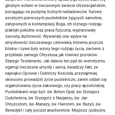
głośnym echem w ówczesnym świecie chrześcijańskim,
pociągając na pustynię licznych naśladowców. Surowy
ascetyzm pierwszych pustelników żyjących samotnie,
zatopionych w kontemplacji Boga, ich różnego rodzaju
praktyki pokutne oraz praca fizyczna, wypracowały
swoistą duchowość. Wywierały one wpływ na
umysłowość ówczesnego człowieka, któremu jeszcze
bliskie i żywe były wzory tego rodzaju życia, zarówno z
przykładu samego Chrystusa, jak również proroków
Starego Testamentu. Jak dalece ten pęd do eremityzmu
ogarnął ówczesne umysły i serca, świadczy fakt, że
najwięksi Ojcowie i Doktorzy Kościoła, przynajmniej
okresowo prowadzili życie pustelnicze, zanim oddali się
organizowaniu życia zakonnego, czy pracy apostolskiej.
Pustelnikami więc byli: św. Antoni Opat, św. Grzegorz
Cudotwórca, św. Grzegorz z Nazjanzu, św. Jan
Chryzostom, św. Atanazy, św. Hieronim, św. Bazyli, św.
Benedykt i cały poczet anachoretów: Mojżesz /pobożny