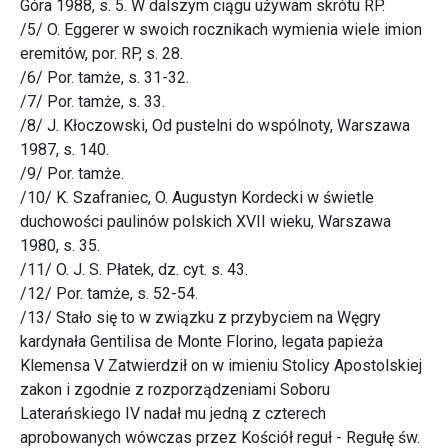
Góra 1988, s. 5. W dalszym ciągu używam skrótu RP.
/5/ O. Eggerer w swoich rocznikach wymienia wiele imion
eremitów, por. RP, s. 28.
/6/ Por. tamże, s. 31-32.
/7/ Por. tamże, s. 33.
/8/ J. Kłoczowski, Od pustelni do wspólnoty, Warszawa
1987, s. 140.
/9/ Por. tamże.
/10/ K. Szafraniec, O. Augustyn Kordecki w świetle
duchowości paulinów polskich XVII wieku, Warszawa
1980, s. 35.
/11/ O. J. S. Płatek, dz. cyt. s. 43.
/12/ Por. tamże, s. 52-54.
/13/ Stało się to w związku z przybyciem na Węgry
kardynała Gentilisa de Monte Florino, legata papieża
Klemensa V Zatwierdził on w imieniu Stolicy Apostolskiej
zakon i zgodnie z rozporządzeniami Soboru
Laterańskiego IV nadał mu jedną z czterech
aprobowanych wówczas przez Kościół reguł - Regułę św.