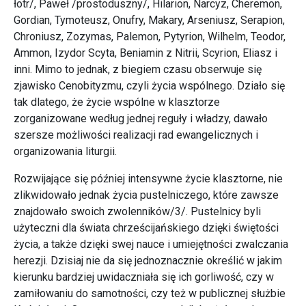
łotr/, Paweł /prostoduszny/, Hilarion, Narcyz, Cheremon,
Gordian, Tymoteusz, Onufry, Makary, Arseniusz, Serapion,
Chroniusz, Zozymas, Palemon, Pytyrion, Wilhelm, Teodor,
Ammon, Izydor Scyta, Beniamin z Nitrii, Scyrion, Eliasz i
inni. Mimo to jednak, z biegiem czasu obserwuje się
zjawisko Cenobityzmu, czyli życia wspólnego. Działo się
tak dlatego, że życie wspólne w klasztorze
zorganizowane według jednej reguły i władzy, dawało
szersze możliwości realizacji rad ewangelicznych i
organizowania liturgii.
Rozwijające się później intensywne życie klasztorne, nie
zlikwidowało jednak życia pustelniczego, które zawsze
znajdowało swoich zwolenników/3/. Pustelnicy byli
użyteczni dla świata chrześcijańskiego dzięki świętości
życia, a także dzięki swej nauce i umiejętności zwalczania
herezji. Dzisiaj nie da się jednoznacznie określić w jakim
kierunku bardziej uwidaczniała się ich gorliwość, czy w
zamiłowaniu do samotności, czy też w publicznej służbie