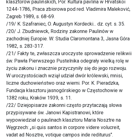
klasztorów paulińskich, Por. Kultura pavlina w Hrvatskoi
1244-1786, Praca zbiorowa pod red. Vladimira Maleković,
Zagreb 1989, s. 68-69.
/19/ K. Szafraniec, O. Augustyn Kordecki... dz. cyt. s. 35.
/20/ J. Zbudniewck, Rodziny zakonne Paulinów w
zachodniej Europie. W: Studia Claromontana 3, Jasna Góra
1982, s. 283-317.
/21/ Fakty te, zwłaszcza uroczyste sprowadzenie relikwii
św. Pawła Pierwszego Pustelnika odegrały wielką rolę w
życiu zakonu i znacznie przyczyniły się do jego rozwoju.
W uroczystościach wziął udział dwór królewski, mnisi,
liczne duchowieństwo oraz wierni. Por. K. Pieradzka,
Fundacja klasztoru jasnogórskiego w Częstochowie w
1382 roku, Kraków 1939, s. 11.
/22/ Dziejopisarze zakonni często przytaczają słowa
przypisywane św. Janowi Kapistranowi, które
wypowiedział o paulinach klasztoru Maria Nosztre na
Węgrzech: „si quis santos in corpore videre volucreit,
vadat ad Nosztre, votique campos inde rediturus".