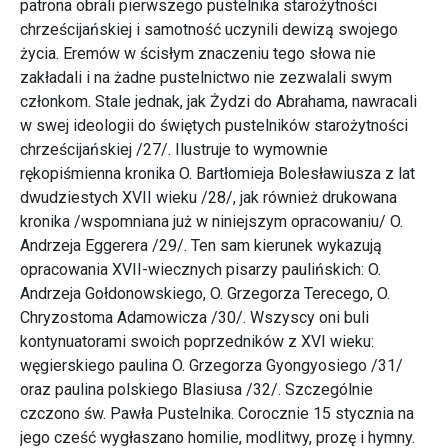
patrona obrali pierwszego pustelnika starożytności
chrześcijańskiej i samotność uczynili dewizą swojego
życia. Eremów w ścisłym znaczeniu tego słowa nie
zakładali i na żadne pustelnictwo nie zezwalali swym
członkom. Stale jednak, jak Żydzi do Abrahama, nawracali
w swej ideologii do świętych pustelników starożytności
chrześcijańskiej /27/. Ilustruje to wymownie
rękopiśmienna kronika O. Bartłomieja Bolesławiusza z lat
dwudziestych XVII wieku /28/, jak również drukowana
kronika /wspomniana już w niniejszym opracowaniu/ O.
Andrzeja Eggerera /29/. Ten sam kierunek wykazują
opracowania XVII-wiecznych pisarzy paulińskich: O.
Andrzeja Gołdonowskiego, O. Grzegorza Terecego, O.
Chryzostoma Adamowicza /30/. Wszyscy oni buli
kontynuatorami swoich poprzedników z XVI wieku:
węgierskiego paulina O. Grzegorza Gyongyosiego /31/
oraz paulina polskiego Blasiusa /32/. Szczególnie
czczono św. Pawła Pustelnika. Corocznie 15 stycznia na
jego cześć wygłaszano homilie, modlitwy, prozę i hymny.