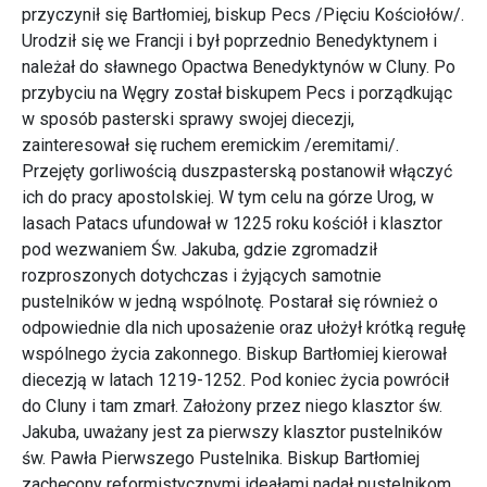
przyczynił się Bartłomiej, biskup Pecs /Pięciu Kościołów/.
Urodził się we Francji i był poprzednio Benedyktynem i
należał do sławnego Opactwa Benedyktynów w Cluny. Po
przybyciu na Węgry został biskupem Pecs i porządkując
w sposób pasterski sprawy swojej diecezji,
zainteresował się ruchem eremickim /eremitami/.
Przejęty gorliwością duszpasterską postanowił włączyć
ich do pracy apostolskiej. W tym celu na górze Urog, w
lasach Patacs ufundował w 1225 roku kościół i klasztor
pod wezwaniem Św. Jakuba, gdzie zgromadził
rozproszonych dotychczas i żyjących samotnie
pustelników w jedną wspólnotę. Postarał się również o
odpowiednie dla nich uposażenie oraz ułożył krótką regułę
wspólnego życia zakonnego. Biskup Bartłomiej kierował
diecezją w latach 1219-1252. Pod koniec życia powrócił
do Cluny i tam zmarł. Założony przez niego klasztor św.
Jakuba, uważany jest za pierwszy klasztor pustelników
św. Pawła Pierwszego Pustelnika. Biskup Bartłomiej
zachęcony reformistycznymi ideałami nadał pustelnikom