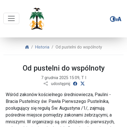
POWOŁANIA PAULINI – Od pustelni
POWOŁANIA PAULINI
Historia
Od pustelni do wspólnoty
Od pustelni do wspólnoty
7 grudnia 2025 15:09, T I
udostępnij na Facebooku
udostępnij na X
udostępnij:
Wśród zakonów kościelnego średniowiecza, Paulini -
Bracia Pustelnicy św. Pawła Pierwszego Pustelnika,
posługujący się regułą Św. Augustyna /1/, zajmują
pośrednie miejsce pomiędzy zakonami żebrzącymi, a
mniszymi. W organizacji są oni zbliżeni do pierwszych,