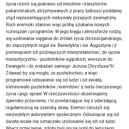
życia różnili się jaskrawo od mnichów i klasztorów
pokarolińskich, utrzymywanych z pracy ludności poddanej
stąd reprezentujących niebywały przepych zewnętrzny.
Ruch eremicki stanowi więc próbę szukania nowych
rozwiązań i programów. W jego kręgu i atmosferze rodzą
się usiłowania sięgania do źródeł życia chrześcijańskiego,
do starożytnych reguł św. Benedykta i św. Augustyna /z
pominięciem ich późniejszych interpretatorów/, do ojców
monastycyzmu - pustelników egipskich, wreszcie do
Ewangelii i do wskazań samego Jezusa Chrystusa/9/.
Zdawać by się mogło, że pustelnictwo, a więc
programowe odsuwanie się od ludzi i od świata,
eliminowało pustelników /eremitów/ z nurtu ówczesnego
życia i jego spraw. W rzeczywistości obserwujemy
zjawisko przeciwne, i to powtarzające się z uderzającą
regularnością na szeroką skalę. Eremici cieszyli się
niezwykłym autorytetem społecznym. Odsunięcie się od
świata wcale nie oznaczało izolowanie się ich od ludzi.
Wręcz przeciwnie, zdolni byli oni na ogół do lepszego