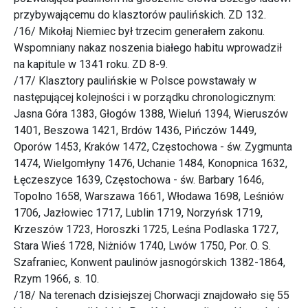
przybywającemu do klasztorów paulińskich. ZD 132.
/16/ Mikołaj Niemiec był trzecim generałem zakonu.
Wspomniany nakaz noszenia białego habitu wprowadził
na kapitule w 1341 roku. ZD 8-9.
/17/ Klasztory paulińskie w Polsce powstawały w
następującej kolejności i w porządku chronologicznym:
Jasna Góra 1383, Głogów 1388, Wieluń 1394, Wieruszów
1401, Beszowa 1421, Brdów 1436, Pińczów 1449,
Oporów 1453, Kraków 1472, Częstochowa - św. Zygmunta
1474, Wielgomłyny 1476, Uchanie 1484, Konopnica 1632,
Łęczeszyce 1639, Częstochowa - św. Barbary 1646,
Topolno 1658, Warszawa 1661, Włodawa 1698, Leśniów
1706, Jazłowiec 1717, Lublin 1719, Norzyńsk 1719,
Krzeszów 1723, Horoszki 1725, Leśna Podlaska 1727,
Stara Wieś 1728, Niżniów 1740, Lwów 1750, Por. O. S.
Szafraniec, Konwent paulinów jasnogórskich 1382-1864,
Rzym 1966, s. 10.
/18/ Na terenach dzisiejszej Chorwacji znajdowało się 55