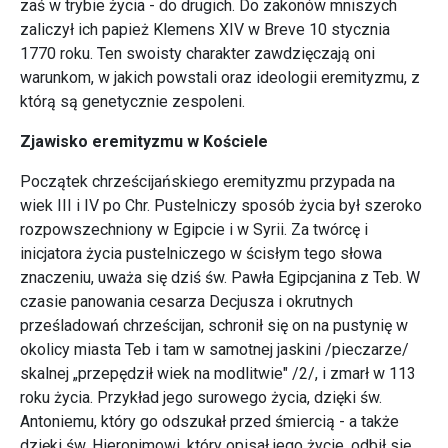
zaś w trybie życia - do drugich. Do zakonów mniszych
zaliczył ich papież Klemens XIV w Breve 10 stycznia
1770 roku. Ten swoisty charakter zawdzięczają oni
warunkom, w jakich powstali oraz ideologii eremityzmu, z
którą są genetycznie zespoleni.
Zjawisko eremityzmu w Kościele
Początek chrześcijańskiego eremityzmu przypada na
wiek III i IV po Chr. Pustelniczy sposób życia był szeroko
rozpowszechniony w Egipcie i w Syrii. Za twórcę i
inicjatora życia pustelniczego w ścisłym tego słowa
znaczeniu, uważa się dziś św. Pawła Egipcjanina z Teb. W
czasie panowania cesarza Decjusza i okrutnych
prześladowań chrześcijan, schronił się on na pustynię w
okolicy miasta Teb i tam w samotnej jaskini /pieczarze/
skalnej „przepędził wiek na modlitwie" /2/, i zmarł w 113
roku życia. Przykład jego surowego życia, dzięki św.
Antoniemu, który go odszukał przed śmiercią - a także
dzięki św. Hieronimowi, który opisał jego życie, odbił się