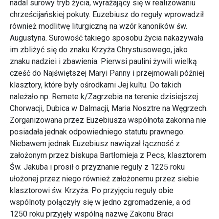
nadal surowy tryb życia, wyrażający się w realizowaniu
chrześcijańskiej pokuty. Euzebiusz do reguły wprowadził
również modlitwę liturgiczną na wzór kanoników św.
Augustyna. Surowość takiego sposobu życia nakazywała
im zbliżyć się do znaku Krzyża Chrystusowego, jako
znaku nadziei i zbawienia. Pierwsi paulini żywili wielką
cześć do Najświętszej Maryi Panny i przejmowali później
klasztory, które były ośrodkami Jej kultu. Do takich
należało np. Remete k/Zagrzebia na terenie dzisiejszej
Chorwacji, Dubica w Dalmacji, Maria Nosztre na Węgrzech.
Zorganizowana przez Euzebiusza wspólnota zakonna nie
posiadała jednak odpowiedniego statutu prawnego.
Niebawem jednak Euzebiusz nawiązał łączność z
założonym przez biskupa Bartłomieja z Pecs, klasztorem
Św. Jakuba i prosił o przyznanie reguły z 1225 roku
ułożonej przez niego również założonemu przez siebie
klasztorowi św. Krzyża. Po przyjęciu reguły obie
wspólnoty połączyły się w jedno zgromadzenie, a od
1250 roku przyjęły wspólną nazwę Zakonu Braci