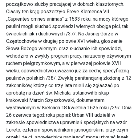
początkowo służby pracującej w dobrach klasztornych.
Ciasny ten krąg poszerzyło Breve Klemensa VII
„Cupientes omnes animas" z 1533 roku, na mocy którego
paulini mogli słuchać spowiedzi wiernych obojga płci, tak
świeckich jak i duchownych /37/. Na Jasnej Górze w
Częstochowie w drugiej połowie XVI wieku, głoszenie
Słowa Bożego wiernym, oraz słuchanie ich spowiedzi,
wchodziło w zwykły program pracy, narzucony ożywionym
ruchem pielgrzymkowym, a w pierwszej połowie XVII
wieku, spowiednictwo uważano już za cechę specyficzną
paulinów polskich /38/. Zwykłą penitencjarię złożoną z 12
zakonników, którzy co trzy lata mieli się zgłaszać po
aprobatę na dzień św. Michała, ustanowił biskup
krakowski Marcin Szyszkowski, dokumentem
wystawionym w Kielcach 18 kwietnia 1625 roku /39/. Dnia
26 czerwca tegoż roku papież Urban VIII udzielił w
zakresie spowiednictwa uprawnień specjalnych na wzór
Loreto, czterem spowiednikom jasnogórskim, przy czym
orzekł, że ci „spowiednicy papiescy" mogą używać lasek