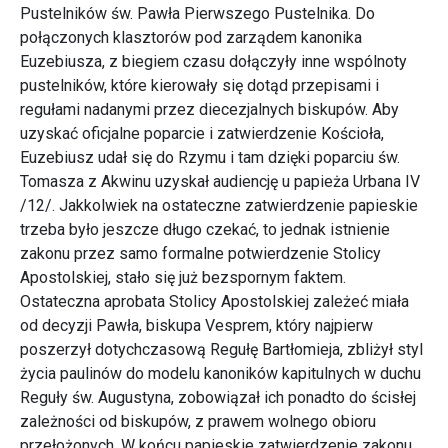
Pustelników św. Pawła Pierwszego Pustelnika. Do
połączonych klasztorów pod zarządem kanonika
Euzebiusza, z biegiem czasu dołączyły inne wspólnoty
pustelników, które kierowały się dotąd przepisami i
regułami nadanymi przez diecezjalnych biskupów. Aby
uzyskać oficjalne poparcie i zatwierdzenie Kościoła,
Euzebiusz udał się do Rzymu i tam dzięki poparciu św.
Tomasza z Akwinu uzyskał audiencję u papieża Urbana IV
/12/. Jakkolwiek na ostateczne zatwierdzenie papieskie
trzeba było jeszcze długo czekać, to jednak istnienie
zakonu przez samo formalne potwierdzenie Stolicy
Apostolskiej, stało się już bezspornym faktem.
Ostateczna aprobata Stolicy Apostolskiej zależeć miała
od decyzji Pawła, biskupa Vesprem, który najpierw
poszerzył dotychczasową Regułę Bartłomieja, zbliżył styl
życia paulinów do modelu kanoników kapitulnych w duchu
Reguły św. Augustyna, zobowiązał ich ponadto do ścisłej
zależności od biskupów, z prawem wolnego obioru
przełożonych. W końcu papieskie zatwierdzenie zakonu