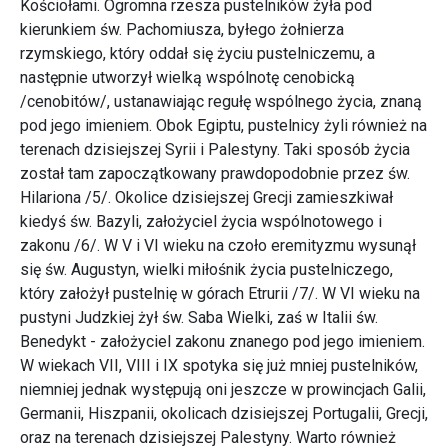
Kościołami. Ogromna rzesza pustelników żyła pod
kierunkiem św. Pachomiusza, byłego żołnierza
rzymskiego, który oddał się życiu pustelniczemu, a
następnie utworzył wielką wspólnotę cenobicką
/cenobitów/, ustanawiając regułę wspólnego życia, znaną
pod jego imieniem. Obok Egiptu, pustelnicy żyli również na
terenach dzisiejszej Syrii i Palestyny. Taki sposób życia
został tam zapoczątkowany prawdopodobnie przez św.
Hilariona /5/. Okolice dzisiejszej Grecji zamieszkiwał
kiedyś św. Bazyli, założyciel życia wspólnotowego i
zakonu /6/. W V i VI wieku na czoło eremityzmu wysunął
się św. Augustyn, wielki miłośnik życia pustelniczego,
który założył pustelnię w górach Etrurii /7/. W VI wieku na
pustyni Judzkiej żył św. Saba Wielki, zaś w Italii św.
Benedykt - założyciel zakonu znanego pod jego imieniem.
W wiekach VII, VIII i IX spotyka się już mniej pustelników,
niemniej jednak występują oni jeszcze w prowincjach Galii,
Germanii, Hiszpanii, okolicach dzisiejszej Portugalii, Grecji,
oraz na terenach dzisiejszej Palestyny. Warto również