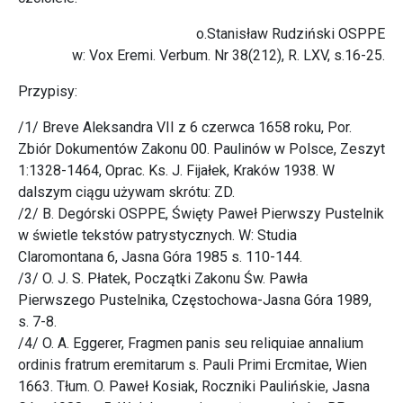
o.Stanisław Rudziński OSPPE
w: Vox Eremi. Verbum. Nr 38(212), R. LXV, s.16-25.
Przypisy:
/1/ Breve Aleksandra VII z 6 czerwca 1658 roku, Por.
Zbiór Dokumentów Zakonu 00. Paulinów w Polsce, Zeszyt
1:1328-1464, Oprac. Ks. J. Fijałek, Kraków 1938. W
dalszym ciągu używam skrótu: ZD.
/2/ B. Degórski OSPPE, Święty Paweł Pierwszy Pustelnik
w świetle tekstów patrystycznych. W: Studia
Claromontana 6, Jasna Góra 1985 s. 110-144.
/3/ O. J. S. Płatek, Początki Zakonu Św. Pawła
Pierwszego Pustelnika, Częstochowa-Jasna Góra 1989,
s. 7-8.
/4/ O. A. Eggerer, Fragmen panis seu reliquiae annalium
ordinis fratrum eremitarum s. Pauli Primi Ercmitae, Wien
1663. Tłum. O. Paweł Kosiak, Roczniki Paulińskie, Jasna