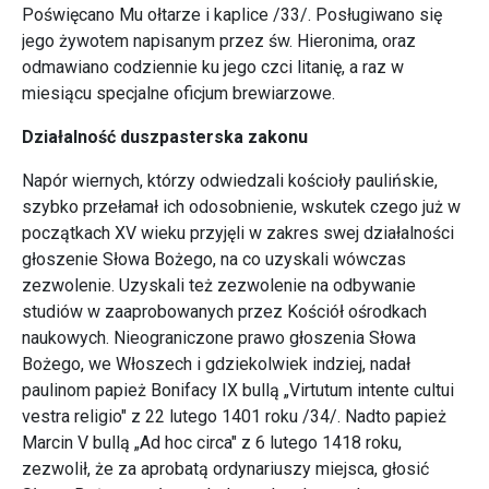
Poświęcano Mu ołtarze i kaplice /33/. Posługiwano się
jego żywotem napisanym przez św. Hieronima, oraz
odmawiano codziennie ku jego czci litanię, a raz w
miesiącu specjalne oficjum brewiarzowe.
Działalność duszpasterska zakonu
Napór wiernych, którzy odwiedzali kościoły paulińskie,
szybko przełamał ich odosobnienie, wskutek czego już w
początkach XV wieku przyjęli w zakres swej działalności
głoszenie Słowa Bożego, na co uzyskali wówczas
zezwolenie. Uzyskali też zezwolenie na odbywanie
studiów w zaaprobowanych przez Kościół ośrodkach
naukowych. Nieograniczone prawo głoszenia Słowa
Bożego, we Włoszech i gdziekolwiek indziej, nadał
paulinom papież Bonifacy IX bullą „Virtutum intente cultui
vestra religio" z 22 lutego 1401 roku /34/. Nadto papież
Marcin V bullą „Ad hoc circa" z 6 lutego 1418 roku,
zezwolił, że za aprobatą ordynariuszy miejsca, głosić