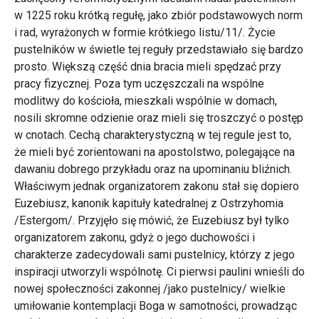
w 1225 roku krótką regułę, jako zbiór podstawowych norm
i rad, wyrażonych w formie krótkiego listu/11/. Życie
pustelników w świetle tej reguły przedstawiało się bardzo
prosto. Większą część dnia bracia mieli spędzać przy
pracy fizycznej. Poza tym uczęszczali na wspólne
modlitwy do kościoła, mieszkali wspólnie w domach,
nosili skromne odzienie oraz mieli się troszczyć o postęp
w cnotach. Cechą charakterystyczną w tej regule jest to,
że mieli być zorientowani na apostolstwo, polegające na
dawaniu dobrego przykładu oraz na upominaniu bliźnich.
Właściwym jednak organizatorem zakonu stał się dopiero
Euzebiusz, kanonik kapituły katedralnej z Ostrzyhomia
/Estergom/. Przyjęło się mówić, że Euzebiusz był tylko
organizatorem zakonu, gdyż o jego duchowości i
charakterze zadecydowali sami pustelnicy, którzy z jego
inspiracji utworzyli wspólnotę. Ci pierwsi paulini wnieśli do
nowej społeczności zakonnej /jako pustelnicy/ wielkie
umiłowanie kontemplacji Boga w samotności, prowadząc