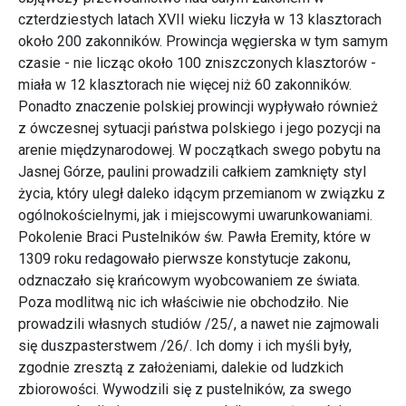
czterdziestych latach XVII wieku liczyła w 13 klasztorach
około 200 zakonników. Prowincja węgierska w tym samym
czasie - nie licząc około 100 zniszczonych klasztorów -
miała w 12 klasztorach nie więcej niż 60 zakonników.
Ponadto znaczenie polskiej prowincji wypływało również
z ówczesnej sytuacji państwa polskiego i jego pozycji na
arenie międzynarodowej. W początkach swego pobytu na
Jasnej Górze, paulini prowadzili całkiem zamknięty styl
życia, który uległ daleko idącym przemianom w związku z
ogólnokościelnymi, jak i miejscowymi uwarunkowaniami.
Pokolenie Braci Pustelników św. Pawła Eremity, które w
1309 roku redagowało pierwsze konstytucje zakonu,
odznaczało się krańcowym wyobcowaniem ze świata.
Poza modlitwą nic ich właściwie nie obchodziło. Nie
prowadzili własnych studiów /25/, a nawet nie zajmowali
się duszpasterstwem /26/. Ich domy i ich myśli były,
zgodnie zresztą z założeniami, dalekie od ludzkich
zbiorowości. Wywodzili się z pustelników, za swego