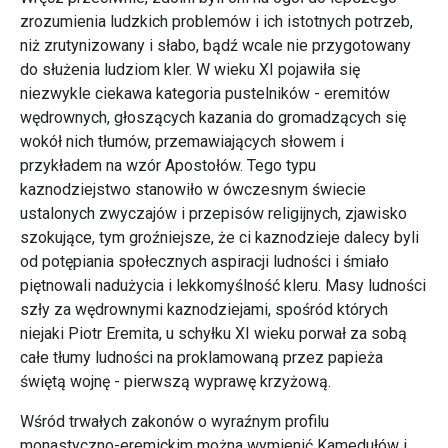
zrozumienia ludzkich problemów i ich istotnych potrzeb,
niż zrutynizowany i słabo, bądź wcale nie przygotowany
do służenia ludziom kler. W wieku XI pojawiła się
niezwykle ciekawa kategoria pustelników - eremitów
wędrownych, głoszących kazania do gromadzących się
wokół nich tłumów, przemawiających słowem i
przykładem na wzór Apostołów. Tego typu
kaznodziejstwo stanowiło w ówczesnym świecie
ustalonych zwyczajów i przepisów religijnych, zjawisko
szokujące, tym groźniejsze, że ci kaznodzieje dalecy byli
od potępiania społecznych aspiracji ludności i śmiało
piętnowali nadużycia i lekkomyślność kleru. Masy ludności
szły za wędrownymi kaznodziejami, spośród których
niejaki Piotr Eremita, u schyłku XI wieku porwał za sobą
całe tłumy ludności na proklamowaną przez papieża
świętą wojnę - pierwszą wyprawę krzyżową.
Wśród trwałych zakonów o wyraźnym profilu
monastyczno-eremickim można wymienić Kamedułów i