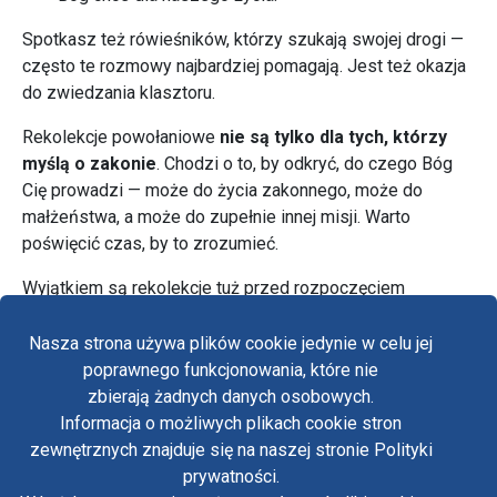
Spotkasz też rówieśników, którzy szukają swojej drogi —
często te rozmowy najbardziej pomagają. Jest też okazja
do zwiedzania klasztoru.
Rekolekcje powołaniowe
nie są tylko dla tych, którzy
myślą o zakonie
. Chodzi o to, by odkryć, do czego Bóg
Cię prowadzi — może do życia zakonnego, może do
małżeństwa, a może do zupełnie innej misji. Warto
poświęcić czas, by to zrozumieć.
Wyjątkiem są rekolekcje tuż przed rozpoczęciem
prenowicjatu — te są już dla osób, które zdecydowały się
wstąpić do zakonu i chcą odbyć pierwszą rozmowę oraz
Nasza strona używa plików cookie jedynie w celu jej
złożyć dokumenty.
poprawnego funkcjonowania, które nie
zbierają żadnych danych osobowych.
Informacja o możliwych plikach cookie stron
zewnętrznych znajduje się na naszej stronie Polityki
Fa
prywatności.