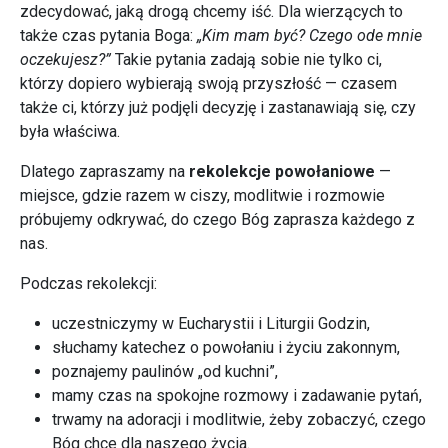
zdecydować, jaką drogą chcemy iść. Dla wierzących to
także czas pytania Boga:
„Kim mam być? Czego ode mnie
oczekujesz?”
Takie pytania zadają sobie nie tylko ci,
którzy dopiero wybierają swoją przyszłość — czasem
także ci, którzy już podjęli decyzję i zastanawiają się, czy
była właściwa.
Dlatego zapraszamy na
rekolekcje powołaniowe
—
miejsce, gdzie razem w ciszy, modlitwie i rozmowie
próbujemy odkrywać, do czego Bóg zaprasza każdego z
nas.
Podczas rekolekcji:
uczestniczymy w Eucharystii i Liturgii Godzin,
słuchamy katechez o powołaniu i życiu zakonnym,
poznajemy paulinów „od kuchni”,
mamy czas na spokojne rozmowy i zadawanie pytań,
trwamy na adoracji i modlitwie, żeby zobaczyć, czego
Bóg chce dla naszego życia.